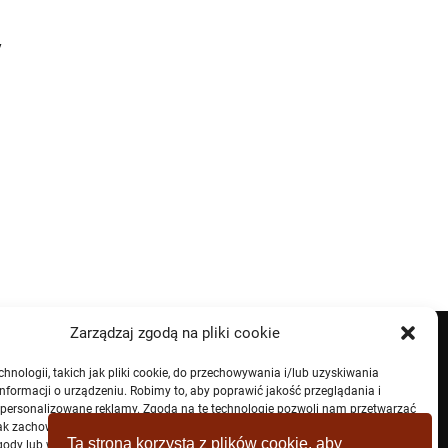
y
Zarządzaj zgodą na pliki cookie
nologii, takich jak pliki cookie, do przechowywania i/lub uzyskiwania
nformacji o urządzeniu. Robimy to, aby poprawić jakość przeglądania i
spersonalizowane reklamy. Zgoda na te technologie pozwoli nam przetwarzać
jak zachowanie przeglądania lub unikalne identyfikatory na tej stronie. Brak
Ta strona korzysta z plików cookie, aby
ody lub wycofanie zgody może niekorzystnie wpłynąć na niektóre cechy i