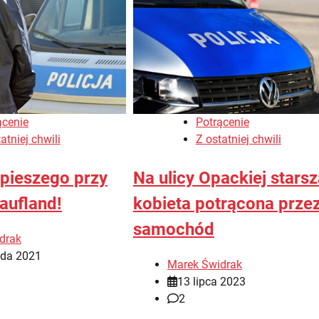
ącenie
Potrącenie
atniej chwili
Z ostatniej chwili
 pieszego przy
Na ulicy Opackiej starsz
aufland!
kobieta potrącona prze
samochód
drak
ada 2021
Marek Świdrak
13 lipca 2023
2