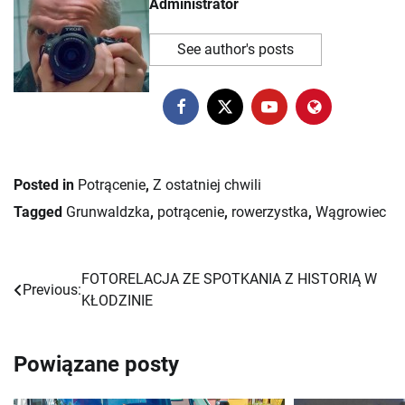
Administrator
See author's posts
Posted in
Potrącenie
,
Z ostatniej chwili
Tagged
Grunwaldzka
,
potrącenie
,
rowerzystka
,
Wągrowiec
FOTORELACJA ZE SPOTKANIA Z HISTORIĄ W
Nawigacja
Previous:
KŁODZINIE
wpisu
Powiązane posty