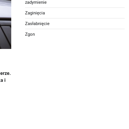
zadymienie
Zaginięcia
Zasłabnięcie
Zgon
werze.
a i