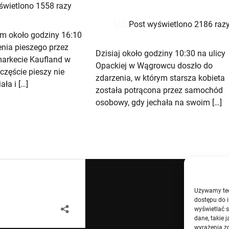
świetlono 1558 razy
Post wyświetlono 2186 raz
ym około godziny 16:10
enia pieszego przez
Dzisiaj około godziny 10:30 na ulicy
arkecie Kaufland w
Opackiej w Wągrowcu doszło do
zęście pieszy nie
zdarzenia, w którym starsza kobieta
ała i […]
została potrącona przez samochód
osobowy, gdy jechała na swoim […]
Używamy tech
dostępu do i
wyświetlać 
dane, takie 
wyrażenia zg