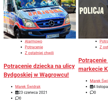
Alarmowo
Potr
Potrącenie
Z ost
Z ostatniej chwili
Potrącenie
Potrącenie dziecka na ulicy
markecie K
Bydgoskiej w Wągrowcu!
Marek Świ
Marek Świdrak
4 listop
23 czerwca 2021
0
0