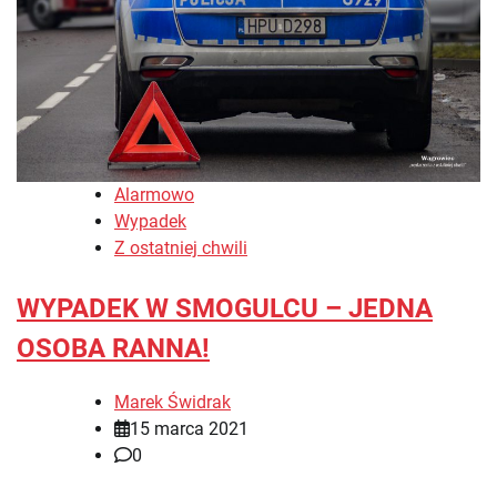
Alarmowo
Wypadek
Z ostatniej chwili
WYPADEK W SMOGULCU – JEDNA
OSOBA RANNA!
Marek Świdrak
15 marca 2021
0