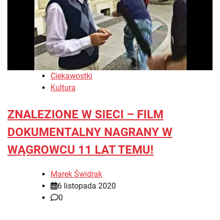
Ciekawostki
Kultura
ZNALEZIONE W SIECI – FILM
DOKUMENTALNY NAGRANY W
WĄGROWCU 11 LAT TEMU!
Marek Świdrak
6 listopada 2020
0