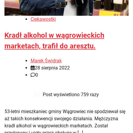
Ciekawostki
Kradł alkohol w wągrowieckich
marketach, trafił do aresztu.
Marek Świdrak
28 sierpnia 2022
0
Post wyświetlono 759 razy
53-letni mieszkaniec gminy Wągrowiec nie spodziewał się
aż takich konsekwencji swojego działania. Mężczyzna
kradł alkohol w wągrowieckich marketach. Został
przyłapany i ujęty przez obsługę w […]