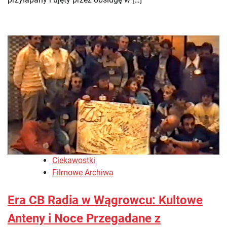
Ciekawostki
Filmowe Archiwa
Era CB Radia w Wągrowcu: Kultowe
Anteny i Noce Przegadane z