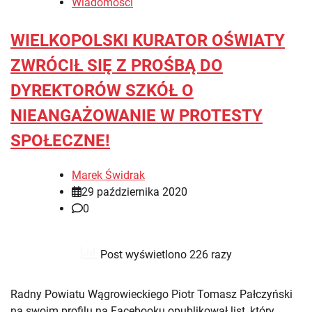
Wiadomości
WIELKOPOLSKI KURATOR OŚWIATY
ZWRÓCIŁ SIĘ Z PROŚBĄ DO
DYREKTORÓW SZKÓŁ O
NIEANGAŻOWANIE W PROTESTY
SPOŁECZNE!
Marek Świdrak
29 października 2020
0
Post wyświetlono 226 razy
Radny Powiatu Wągrowieckiego Piotr Tomasz Pałczyński
na swoim profilu na Facebooku opublikował list, który