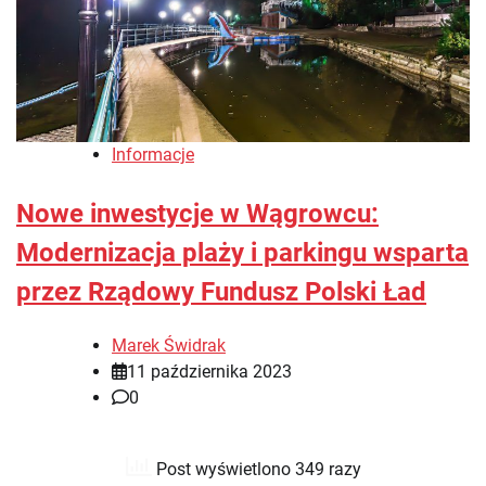
Informacje
Nowe inwestycje w Wągrowcu:
Modernizacja plaży i parkingu wsparta
przez Rządowy Fundusz Polski Ład
Marek Świdrak
11 października 2023
0
Post wyświetlono 349 razy