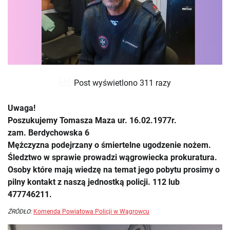
Post wyświetlono 311 razy
Uwaga!
Poszukujemy Tomasza Maza ur. 16.02.1977r.
zam. Berdychowska 6
Mężczyzna podejrzany o śmiertelne ugodzenie nożem.
Śledztwo w sprawie prowadzi wągrowiecka prokuratura.
Osoby które mają wiedzę na temat jego pobytu prosimy o
pilny kontakt z naszą jednostką policji. 112 lub
477746211.
ŹRÓDŁO:
Komenda Powiatowa Policji w Wągrowcu