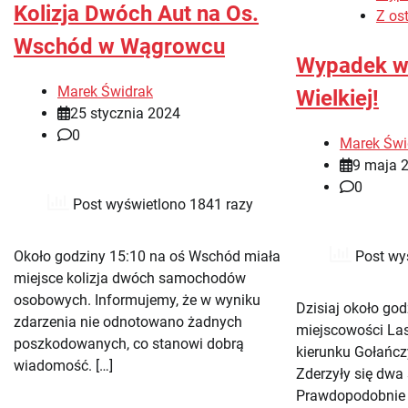
Kolizja Dwóch Aut na Os.
Z ost
Wschód w Wągrowcu
Wypadek w
Marek Świdrak
Wielkiej!
25 stycznia 2024
0
Marek Świ
9 maja 
0
Post wyświetlono 1841 razy
Post wy
Około godziny 15:10 na oś Wschód miała
miejsce kolizja dwóch samochodów
osobowych. Informujemy, że w wyniku
Dzisiaj około go
zdarzenia nie odnotowano żadnych
miejscowości La
poszkodowanych, co stanowi dobrą
kierunku Gołańcz
wiadomość. […]
Zderzyły się dw
Prawdopodobnie 