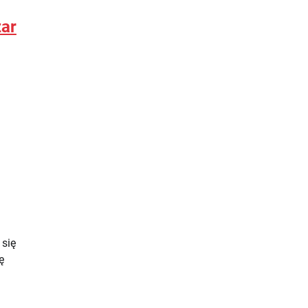
żar
się
ę