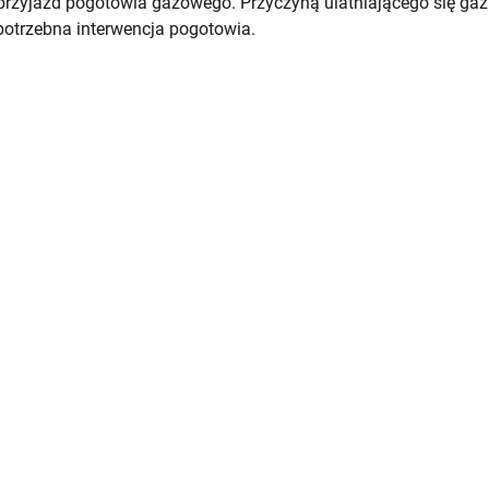
 przyjazd pogotowia gazowego. Przyczyną ulatniającego się gaz
 potrzebna interwencja pogotowia.