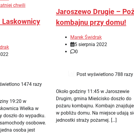
atniej chwili
Jaroszewo Drugie – Po
 Laskownicy
kombajnu przy domu!
Marek Świdrak
5 sierpnia 2022
drak
0
2022
Post wyświetlono 788 razy
świetlono 1474 razy
Około godziny 11:45 w Jaroszewie
Drugim, gmina Mieścisko doszło do
dziny 19:20 w
pożaru kombajnu. Kombajn znajduje 
skownica Wielka w
w pobliżu domu. Na miejsce udają si
y doszło do wypadku.
jednostki straży pożarnej. […]
a samochody osobowe.
jedna osoba jest