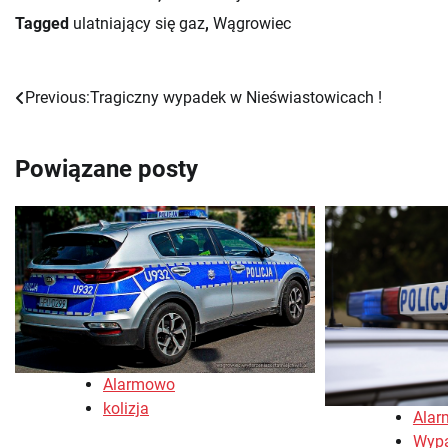
Tagged
ulatniający się gaz
,
Wągrowiec
Previous:
Tragiczny wypadek w Nieświastowicach !
Nawigacja
wpisu
Powiązane posty
Alarmowo
kolizja
Ala
Wyp