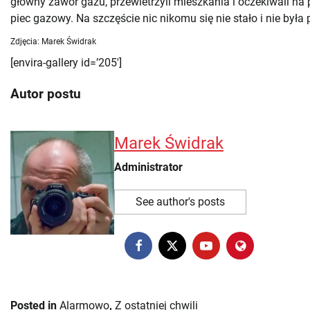
główny zawór gazu, przewietrzyli mieszkania i oczekiwali na
piec gazowy. Na szczęście nic nikomu się nie stało i nie była
Zdjęcia: Marek Świdrak
[envira-gallery id=’205′]
Autor postu
Marek Świdrak
Administrator
See author's posts
Posted in
Alarmowo
,
Z ostatniej chwili