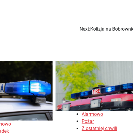
Next:
Kolizja na Bobrownic
Alarmowo
Pożar
rmowo
Z ostatniej chwili
adek