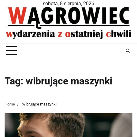
Skip
sobota, 8 sierpnia, 2026
to
content
Tag:
wibrujące maszynki
Home
wibrujące maszynki