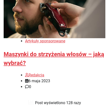
Artykuły sponsorowane
Maszynki do strzyżenia włosów – jaką
wybrać?
Redakcja
6 maja 2023
0
Post wyświetlono 128 razy