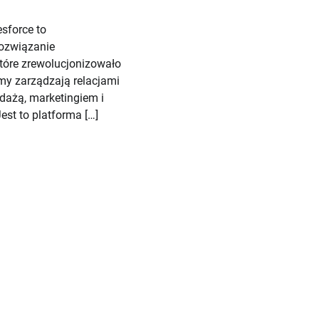
sforce to
ozwiązanie
które zrewolucjonizowało
rmy zarządzają relacjami
edażą, marketingiem i
Jest to platforma […]