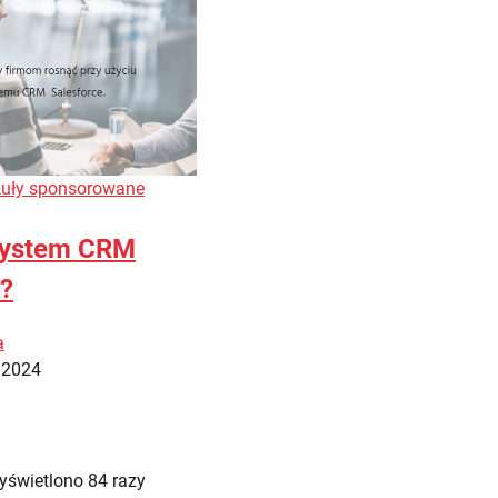
kuły sponsorowane
 system CRM
 ?
a
 2024
yświetlono 84 razy