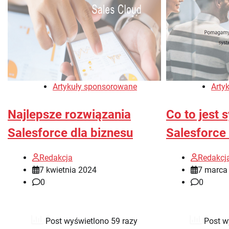
Artykuły sponsorowane
Arty
Najlepsze rozwiązania
Co to jest
Salesforce dla biznesu
Salesforce
Redakcja
Redakcj
7 kwietnia 2024
7 marca
0
0
Post wyświetlono 59 razy
Post w