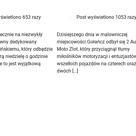
świetlono 653 razy
Post wyświetlono 1053 raz
ecznie na niezwykły
Dzisiejszego dnia w malowniczej
tywny dedykowany
miejscowości Gołańcz odbył się 2 Au
ńskiemu, który odbędzie
Moto Zlot, który przyciągnął tłumy
zą niedzielę o godzinie
miłośników motoryzacji i entuzjastó
e to jest wyjątkową
wszelkich pojazdów na czterech ora
dwóch […]