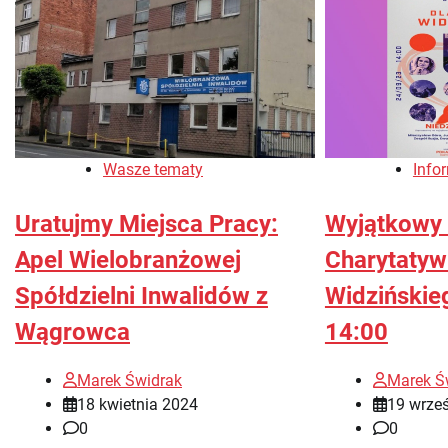
Wasze tematy
Info
Uratujmy Miejsca Pracy:
Wyjątkowy 
Apel Wielobranżowej
Charytatyw
Spółdzielni Inwalidów z
Widzińskie
Wągrowca
14:00
Marek Świdrak
Marek Ś
18 kwietnia 2024
19 wrze
0
0