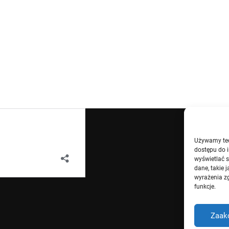
Używamy tech
dostępu do i
wyświetlać 
dane, takie 
wyrażenia zg
funkcje.
Zaak