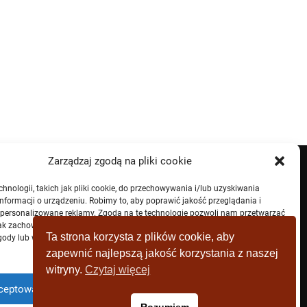
Zarządzaj zgodą na pliki cookie
nologii, takich jak pliki cookie, do przechowywania i/lub uzyskiwania
nformacji o urządzeniu. Robimy to, aby poprawić jakość przeglądania i
spersonalizowane reklamy. Zgoda na te technologie pozwoli nam przetwarzać
jak zachowanie przeglądania lub unikalne identyfikatory na tej stronie. Brak
Ta strona korzysta z plików cookie, aby
ody lub wycofanie zgody może niekorzystnie wpłynąć na niektóre cechy i
zapewnić najlepszą jakość korzystania z naszej
witryny.
Czytaj więcej
ceptować
Zaprzeczyć
Zobacz preferencje