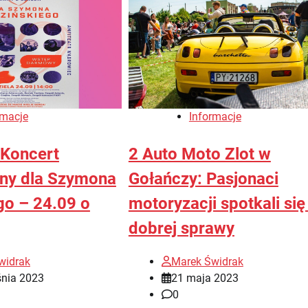
rmacje
Informacje
Koncert
2 Auto Moto Zlot w
ny dla Szymona
Gołańczy: Pasjonaci
go – 24.09 o
motoryzacji spotkali się
dobrej sprawy
widrak
Marek Świdrak
śnia 2023
21 maja 2023
0