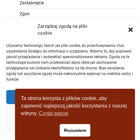
Zasłabnięcie
Zgon
Zarządzaj zgodą na pliki
cookie
Używamy technologii, takich jak pliki cookie, do przechowywania i/lub
uzyskiwania dostępu do informacji o urządzeniu. Robimy to, aby poprawić
jakość przeglądania i wyświetlać spersonalizowane reklamy. Zgoda na te
technologie pozwoli nam przetwarzać dane, takie jak zachowanie
przeglądania lub unikalne identyfikatory na tej stronie. Brak wyrażenia
zgody lub wycofanie zgody może niekorzystnie wpłynąć na niektóre cechy i
funkcje.
Zaakceptować
Ta strona korzysta z plików cookie, aby
zapewnić najlepszą jakość korzystania z naszej
Zaprzeczyć
witryny.
Czytaj więcej
Copyright © [2019 - 2025] wagrowiec-
Zobacz preferencje
Rozumiem
wydarzeniazostatniejchwili.pl Theme: Full News By
Adore
Themes
.
Polityka plików cookies
Polityka prywatności