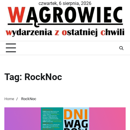
Skip
czwartek, 6 sierpnia, 2026
to
content
Tag:
RockNoc
Home
RockNoc