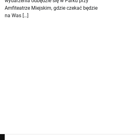
wydarzenia odbędzie się w Parku przy
Amfiteatrze Miejskim, gdzie czekać będzie
na Was […]