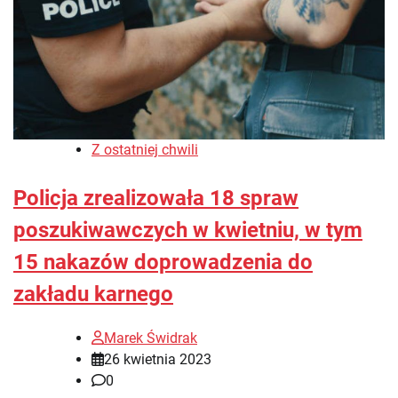
Z ostatniej chwili
Policja zrealizowała 18 spraw
poszukiwawczych w kwietniu, w tym
15 nakazów doprowadzenia do
zakładu karnego
Marek Świdrak
26 kwietnia 2023
0