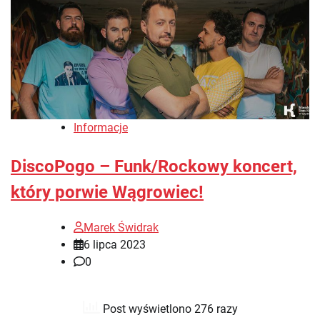
Informacje
DiscoPogo – Funk/Rockowy koncert,
który porwie Wągrowiec!
Marek Świdrak
6 lipca 2023
0
Post wyświetlono 276 razy