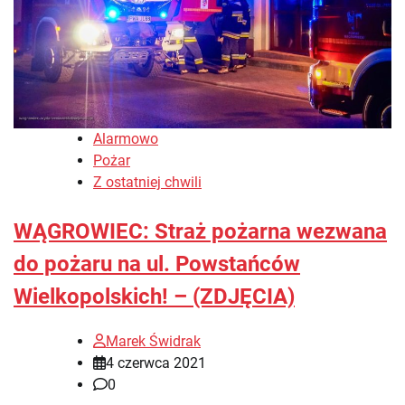
Alarmowo
Pożar
Z ostatniej chwili
WĄGROWIEC: Straż pożarna wezwana
do pożaru na ul. Powstańców
Wielkopolskich! – (ZDJĘCIA)
Marek Świdrak
4 czerwca 2021
0