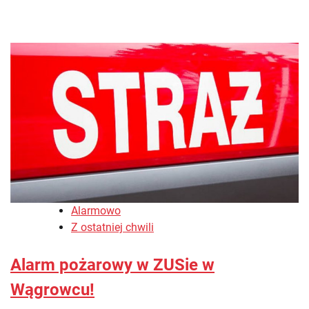
Alarmowo
Z ostatniej chwili
Alarm pożarowy w ZUSie w
Wągrowcu!