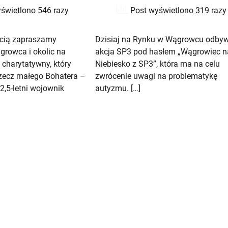
świetlono 546 razy
Post wyświetlono 319 razy
cią zapraszamy
Dzisiaj na Rynku w Wągrowcu odbyw
rowca i okolic na
akcja SP3 pod hasłem „Wągrowiec n
 charytatywny, który
Niebiesko z SP3”, która ma na celu
rzecz małego Bohatera –
zwrócenie uwagi na problematykę
,5-letni wojownik
autyzmu. […]