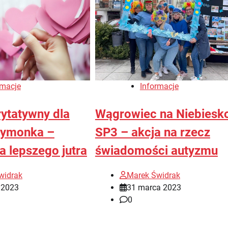
rmacje
Informacje
rytatywny dla
Wągrowiec na Niebiesk
zymonka –
SP3 – akcja na rzecz
a lepszego jutra
świadomości autyzmu
widrak
Marek Świdrak
 2023
31 marca 2023
0