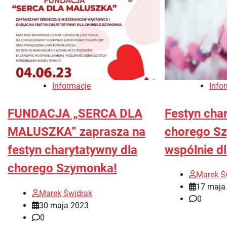
Info
Informacje
Festyn cha
FUNDACJA „SERCA DLA
chorego S
MALUSZKA” zaprasza na
wspólnie dl
festyn charytatywny dla
chorego Szymonka!
Marek Ś
17 maja
Marek Świdrak
0
30 maja 2023
0