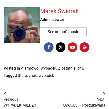
Marek Świdrak
Administrator
See author's posts
Posted in
Alarmowo
,
Wypadek
,
Z ostatniej chwili
Tagged
Starężynek
,
wypadek
Nawigacja
Previous:
Next:
wpisu
WYPADEK MIĘDZY
UWAGA! – Poszukiwana