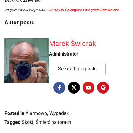
Dominik Zieliński.
Zdjęcie: Patryk Wojtasiak –
Służby W Obiektywie Fotografia Ratownicza
Autor postu
Marek Świdrak
Administrator
See author's posts
Posted in
Alarmowo
,
Wypadek
Tagged
Skoki
,
Śmierć na torach