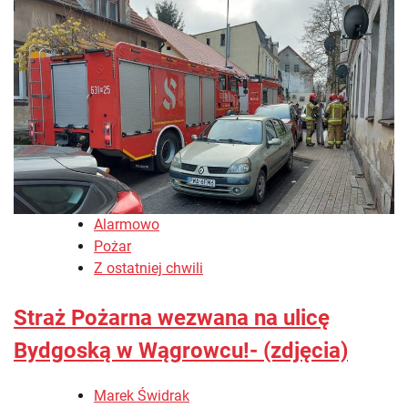
Alarmowo
Pożar
Z ostatniej chwili
Straż Pożarna wezwana na ulicę
Bydgoską w Wągrowcu!- (zdjęcia)
Marek Świdrak