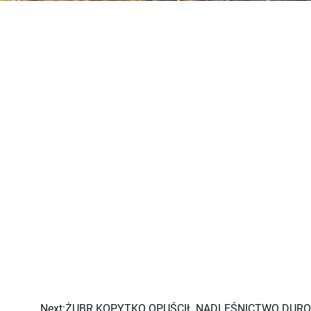
Next:
ŻUBR KOPYTKO OPUŚCIŁ NADLEŚNICTWO DUR