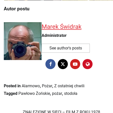
Autor postu
Marek Świdrak
Administrator
See author's posts
Posted in
Alarmowo
,
Pożar
,
Z ostatniej chwili
Tagged
Pawłowo Żońskie
,
pożar
,
stodoła
ZNALEZIONE W SIECI – FILM Z ROKU 1978