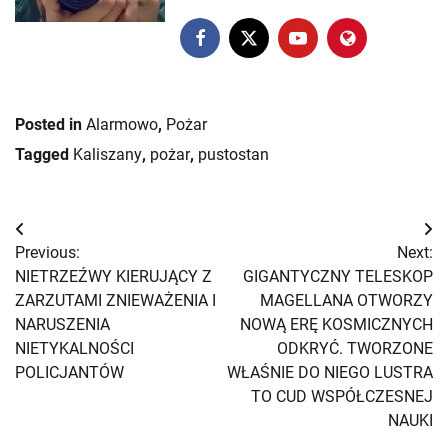
Posted in
Alarmowo
,
Pożar
Tagged
Kaliszany
,
pożar
,
pustostan
Nawigacja
Previous:
Next:
wpisu
NIETRZEŹWY KIERUJĄCY Z
GIGANTYCZNY TELESKOP
ZARZUTAMI ZNIEWAŻENIA I
MAGELLANA OTWORZY
NARUSZENIA
NOWĄ ERĘ KOSMICZNYCH
NIETYKALNOŚCI
ODKRYĆ. TWORZONE
POLICJANTÓW
WŁAŚNIE DO NIEGO LUSTRA
TO CUD WSPÓŁCZESNEJ
NAUKI