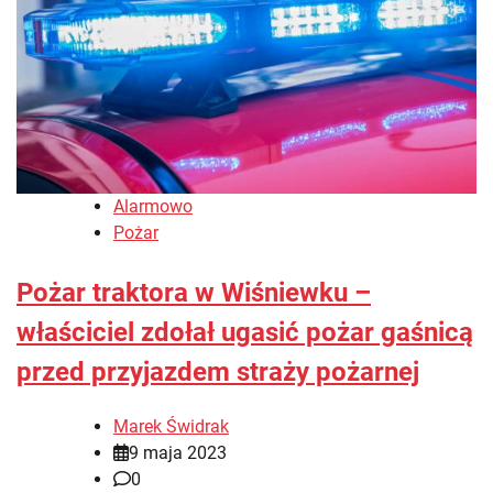
Alarmowo
Pożar
Pożar traktora w Wiśniewku –
właściciel zdołał ugasić pożar gaśnicą
przed przyjazdem straży pożarnej
Marek Świdrak
9 maja 2023
0