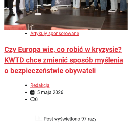
Artykuły sponsorowane
Czy Europa wie, co robić w kryzysie?
KWTD chce zmienić sposób myślenia
o bezpieczeństwie obywateli
Redakcja
15 maja 2026
0
Post wyświetlono 97 razy