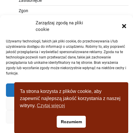
Zasłabnięcie
Zgon
Zarządzaj zgodą na pliki
cookie
Używamy technologii, takich jak pliki cookie, do przechowywania i/lub
uzyskiwania dostępu do informacji o urządzeniu. Robimy to, aby poprawić
jakość przeglądania i wyświetlać spersonalizowane reklamy. Zgoda na te
technologie pozwoli nam przetwarzać dane, takie jak zachowanie
przeglądania lub unikalne identyfikatory na tej stronie. Brak wyrażenia
zgody lub wycofanie zgody może niekorzystnie wpłynąć na niektóre cechy i
funkcje.
Zaakceptować
Ta strona korzysta z plików cookie, aby
zapewnić najlepszą jakość korzystania z naszej
Zaprzeczyć
witryny.
Czytaj więcej
Copyright © [2019 - 2025] wagrowiec-
Zobacz preferencje
Rozumiem
wydarzeniazostatniejchwili.pl Theme: Full News By
Adore
Themes
.
Polityka plików cookies
Polityka prywatności