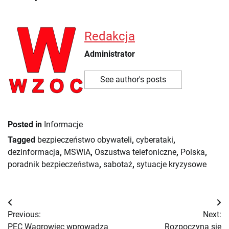
Redakcja
Administrator
See author's posts
Posted in
Informacje
Tagged
bezpieczeństwo obywateli
,
cyberataki
,
dezinformacja
,
MSWiA
,
Oszustwa telefoniczne
,
Polska
,
poradnik bezpieczeństwa
,
sabotaż
,
sytuacje kryzysowe
Nawigacja
Previous:
Next:
wpisu
PEC Wągrowiec wprowadza
Rozpoczyna się