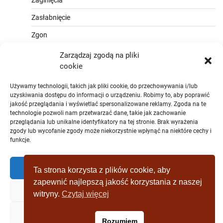
Zaginięcia
Zasłabnięcie
Zgon
Zarządzaj zgodą na pliki
cookie
Używamy technologii, takich jak pliki cookie, do przechowywania i/lub
uzyskiwania dostępu do informacji o urządzeniu. Robimy to, aby poprawić
jakość przeglądania i wyświetlać spersonalizowane reklamy. Zgoda na te
technologie pozwoli nam przetwarzać dane, takie jak zachowanie
przeglądania lub unikalne identyfikatory na tej stronie. Brak wyrażenia
zgody lub wycofanie zgody może niekorzystnie wpłynąć na niektóre cechy i
funkcje.
Zaakceptować
Ta strona korzysta z plików cookie, aby
zapewnić najlepszą jakość korzystania z naszej
Zaprzeczyć
witryny.
Czytaj więcej
Copyright © [2019 - 2025] wagrowiec-
Zobacz preferencje
Rozumiem
wydarzeniazostatniejchwili.pl Theme: Full News By
Adore