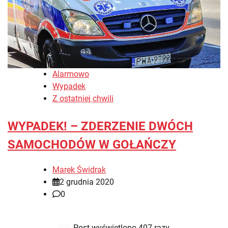
Alarmowo
Wypadek
Z ostatniej chwili
WYPADEK! – ZDERZENIE DWÓCH
SAMOCHODÓW W GOŁAŃCZY
Marek Świdrak
2 grudnia 2020
0
Post wyświetlono 407 razy