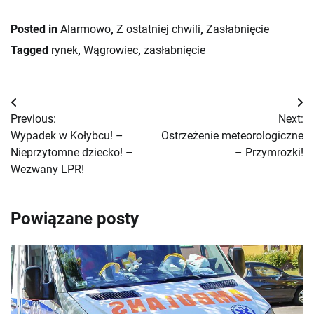
Posted in
Alarmowo
,
Z ostatniej chwili
,
Zasłabnięcie
Tagged
rynek
,
Wągrowiec
,
zasłabnięcie
Nawigacja
Previous:
Next:
wpisu
Wypadek w Kołybcu! –
Ostrzeżenie meteorologiczne
Nieprzytomne dziecko! –
– Przymrozki!
Wezwany LPR!
Powiązane posty