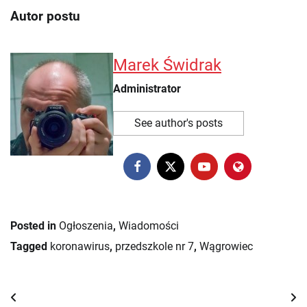
Autor postu
Marek Świdrak
Administrator
See author's posts
Posted in
Ogłoszenia
,
Wiadomości
Tagged
koronawirus
,
przedszkole nr 7
,
Wągrowiec
Nawigacja