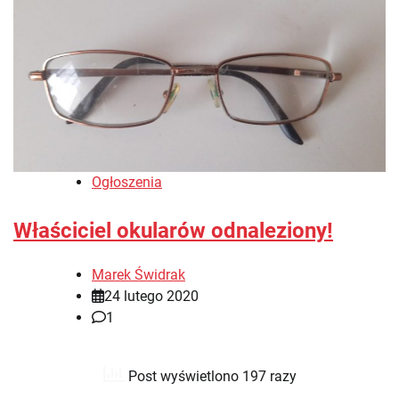
Ogłoszenia
Właściciel okularów odnaleziony!
Marek Świdrak
24 lutego 2020
1
Post wyświetlono 197 razy