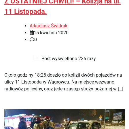
Z OSTATNIEJ CHWILI! – Kolizja na ul.
11 Listopada.
Arkadiusz Świdrak
15 kwietnia 2020
0
Post wyświetlono 236 razy
Około godziny 18:25 doszło do kolizji dwóch pojazdów na
ulicy 11 Listopada w Wągrowcu. Na miejsce wezwano
radiowóz policyjny, oraz jeden zastęp straży pożarnej w […]