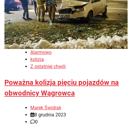
Alarmowo
kolizja
Z ostatniej chwili
Poważna kolizja pięciu pojazdów na
obwodnicy Wągrowca
Marek Świdrak
8 grudnia 2023
0