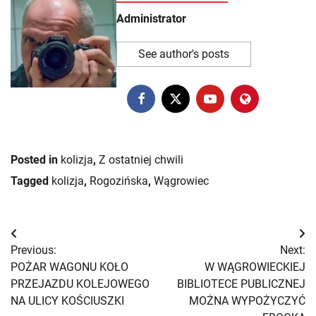
Administrator
See author's posts
Posted in
kolizja
,
Z ostatniej chwili
Tagged
kolizja
,
Rogozińska
,
Wągrowiec
Nawigacja
Previous:
Next:
wpisu
POŻAR WAGONU KOŁO
W WĄGROWIECKIEJ
PRZEJAZDU KOLEJOWEGO
BIBLIOTECE PUBLICZNEJ
NA ULICY KOŚCIUSZKI
MOŻNA WYPOŻYCZYĆ