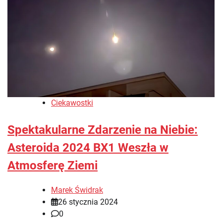
Ciekawostki
Spektakularne Zdarzenie na Niebie:
Asteroida 2024 BX1 Weszła w
Atmosferę Ziemi
Marek Świdrak
26 stycznia 2024
0