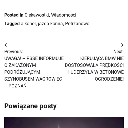
Posted in
Ciekawostki
,
Wiadomości
Tagged
alkohol
,
jazda konna
,
Potrzanowo
Nawigacja
Previous:
Next:
wpisu
UWAGA! – PSSE INFORMUJE
KIERUJĄCA BMW NIE
O ZAKAŻONYM
DOSTOSOWAŁA PRĘDKOŚCI
PODRÓŻUJĄCYM
I UDERZYŁA W BETONOWE
SZYNOBUSEM WĄGROWIEC
OGRODZENIE!
– POZNAŃ
Powiązane posty