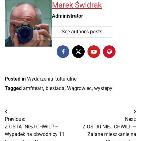
Marek Świdrak
Administrator
See author's posts
Posted in
Wydarzenia kulturalne
Tagged
amfiteatr
,
biesiada
,
Wągrowiec
,
występy
Nawigacja
Previous:
Next:
wpisu
Z OSTATNIEJ CHWILI! –
Z OSTATNIEJ CHWILI! –
Wypadek na obwodnicy 11
Zalane mieszkanie na