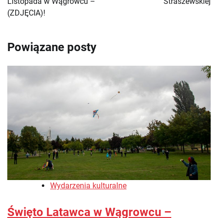
Listopada w Wągrowcu –
Straszewskiej
(ZDJĘCIA)!
Powiązane posty
Wydarzenia kulturalne
Święto Latawca w Wągrowcu –