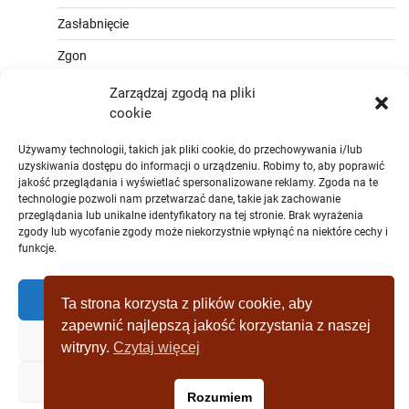
Zasłabnięcie
Zgon
Zarządzaj zgodą na pliki
cookie
Używamy technologii, takich jak pliki cookie, do przechowywania i/lub
uzyskiwania dostępu do informacji o urządzeniu. Robimy to, aby poprawić
jakość przeglądania i wyświetlać spersonalizowane reklamy. Zgoda na te
technologie pozwoli nam przetwarzać dane, takie jak zachowanie
przeglądania lub unikalne identyfikatory na tej stronie. Brak wyrażenia
zgody lub wycofanie zgody może niekorzystnie wpłynąć na niektóre cechy i
funkcje.
Zaakceptować
Ta strona korzysta z plików cookie, aby
zapewnić najlepszą jakość korzystania z naszej
Zaprzeczyć
witryny.
Czytaj więcej
Copyright © [2019 - 2025] wagrowiec-
Zobacz preferencje
Rozumiem
wydarzeniazostatniejchwili.pl Theme: Full News By
Adore