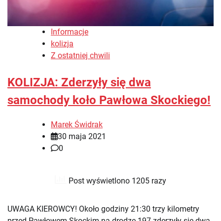
Informacje
kolizja
Z ostatniej chwili
KOLIZJA: Zderzyły się dwa
samochody koło Pawłowa Skockiego!
Marek Świdrak
30 maja 2021
0
Post wyświetlono 1205 razy
UWAGA KIEROWCY! Około godziny 21:30 trzy kilometry
przed Pawłowem Skockim na drodze 197 zderzyły się dwa