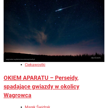
Ciekawostki
OKIEM APARATU – Perseidy,
spadające gwiazdy w okolicy
Wągrowca
Marek Świdrak