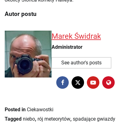
Autor postu
Marek Świdrak
Administrator
See author's posts
Posted in
Ciekawostki
Tagged
niebo
,
rój meteorytów
,
spadające gwiazdy