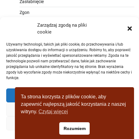
Zasłabnięcie
Zgon
Zarządzaj zgodą na pliki
cookie
Używamy technologii, takich jak pliki cookie, do przechowywania i/lub
uzyskiwania dostępu do informacji o urządzeniu. Robimy to, aby poprawić
jakość przeglądania i wyświetlać spersonalizowane reklamy. Zgoda na te
technologie pozwoli nam przetwarzać dane, takie jak zachowanie
przeglądania lub unikalne identyfikatory na tej stronie. Brak wyrażenia
zgody lub wycofanie zgody może niekorzystnie wpłynąć na niektóre cechy i
funkcje.
Zaakceptować
Ta strona korzysta z plików cookie, aby
zapewnić najlepszą jakość korzystania z naszej
Zaprzeczyć
witryny.
Czytaj więcej
Copyright © [2019 - 2025] wagrowiec-
Zobacz preferencje
Rozumiem
wydarzeniazostatniejchwili.pl Theme: Full News By
Adore
Themes
.
Polityka plików cookies
Polityka prywatności