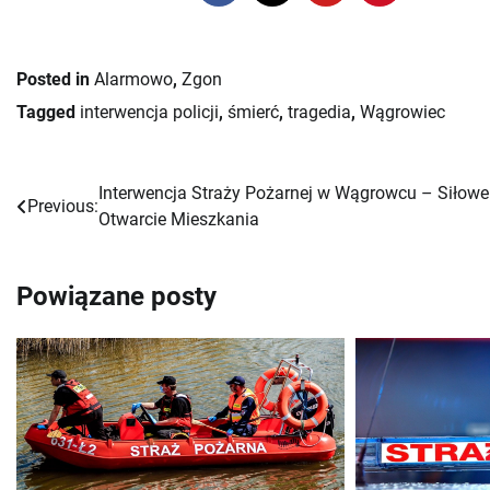
Posted in
Alarmowo
,
Zgon
Tagged
interwencja policji
,
śmierć
,
tragedia
,
Wągrowiec
Interwencja Straży Pożarnej w Wągrowcu – Siłowe
Nawigacja
Previous:
Otwarcie Mieszkania
wpisu
Powiązane posty