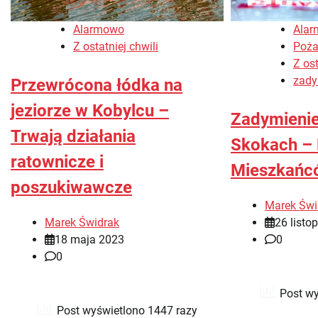
Alarmowo
Ala
Z ostatniej chwili
Poża
Z ost
zady
Przewrócona łódka na
jeziorze w Kobylcu –
Zadymienie
Trwają działania
Skokach –
ratownicze i
Mieszkańc
poszukiwawcze
Marek Świ
Marek Świdrak
26 listo
18 maja 2023
0
0
Post wy
Post wyświetlono 1447 razy