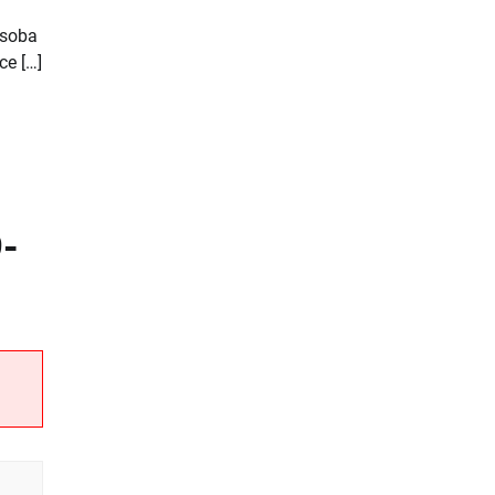
osoba
ce […]
-