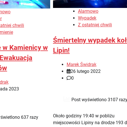
Alarmowo
rmowo
Wypadek
r
Z ostatniej chwili
atniej chwili
mienie
Śmiertelny wypadek ko
 w Kamienicy w
Lipin!
 Ewakuacja
Marek Świdrak
ów
26 lutego 2022
0
drak
pada 2023
Post wyświetlono 3107 raz
Około godziny 19:40 w pobliżu
świetlono 637 razy
miejscowości Lipiny na drodze 193 