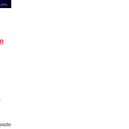
ło
y
doszło