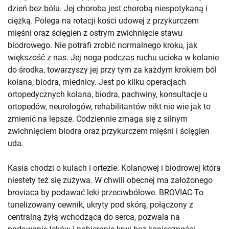
dzień bez bólu. Jej choroba jest chorobą niespotykaną i
ciężką. Polega na rotacji kości udowej z przykurczem
mięśni oraz ścięgien z ostrym zwichnięcie stawu
biodrowego. Nie potrafi zrobić normalnego kroku, jak
większość z nas. Jej noga podczas ruchu ucieka w kolanie
do środka, towarzyszy jej przy tym za każdym krokiem ból
kolana, biodra, miednicy. Jest po kilku operacjach
ortopedycznych kolana, biodra, pachwiny, konsultacje u
ortopedów, neurologów, rehabilitantów nikt nie wie jak to
zmienić na lepsze. Codziennie zmaga się z silnym
zwichnięciem biodra oraz przykurczem mięśni i ścięgien
uda.
Kasia chodzi o kulach i ortezie. Kolanowej i biodrowej która
niestety też się zużywa. W chwili obecnej ma założonego
broviaca by podawać leki przeciwbólowe. BROVIAC-To
tunelizowany cewnik, ukryty pod skórą, połączony z
centralną żyłą wchodzącą do serca, pozwala na