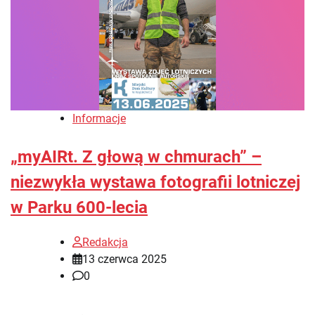
Informacje
„myAIRt. Z głową w chmurach” –
niezwykła wystawa fotografii lotniczej
w Parku 600-lecia
Redakcja
13 czerwca 2025
0