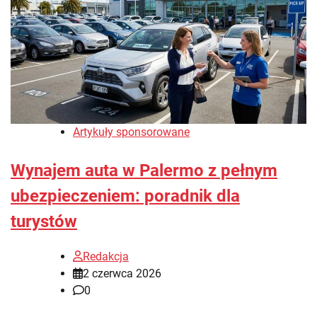
Artykuły sponsorowane
Wynajem auta w Palermo z pełnym
ubezpieczeniem: poradnik dla
turystów
Redakcja
2 czerwca 2026
0