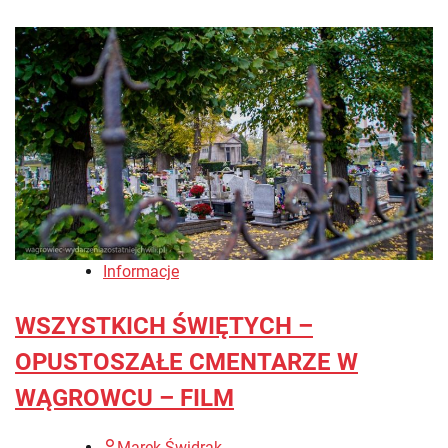
Informacje
WSZYSTKICH ŚWIĘTYCH –
OPUSTOSZAŁE CMENTARZE W
WĄGROWCU – FILM
Marek Świdrak