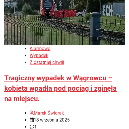
Alarmowo
Wypadek
Z ostatniej chwili
Tragiczny wypadek w Wągrowcu –
kobieta wpadła pod pociąg i zginęła
na miejscu.
Marek Świdrak
18 września 2025
1