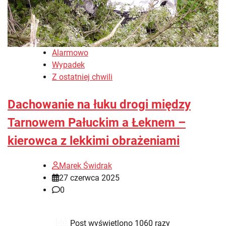
Alarmowo
Wypadek
Z ostatniej chwili
Dachowanie na łuku drogi między
Tarnowem Pałuckim a Łeknem –
kierowca z lekkimi obrażeniami
Marek Świdrak
27 czerwca 2025
0
Post wyświetlono 1060 razy