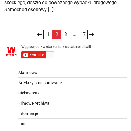
skockiego, doszło do poważnego wypadku drogowego.
Samochód osobowy […]
Stronicowanie
1
2
3
…
17
wpisów
Alarmowo
Artykuły sponsorowane
Ciekawostki
Filmowe Archiwa
Informacje
Inne