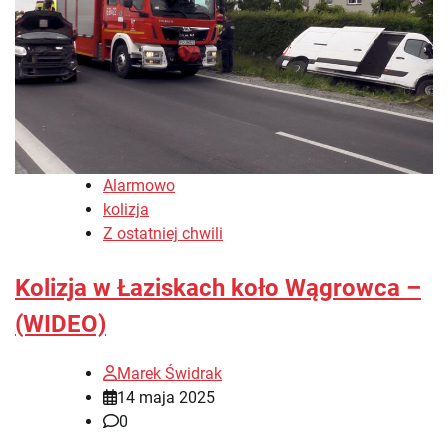
Alarmowo
kolizja
Z ostatniej chwili
Kolizja w Łaziskach koło Wągrowca –
(WIDEO)
Marek Świdrak
14 maja 2025
0