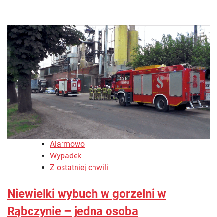
Alarmowo
Wypadek
Z ostatniej chwili
Niewielki wybuch w gorzelni w
Rąbczynie – jedna osoba