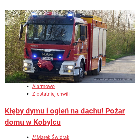
Alarmowo
Z ostatniej chwili
Kłęby dymu i ogień na dachu! Pożar
domu w Kobylcu
Marek Świdrak