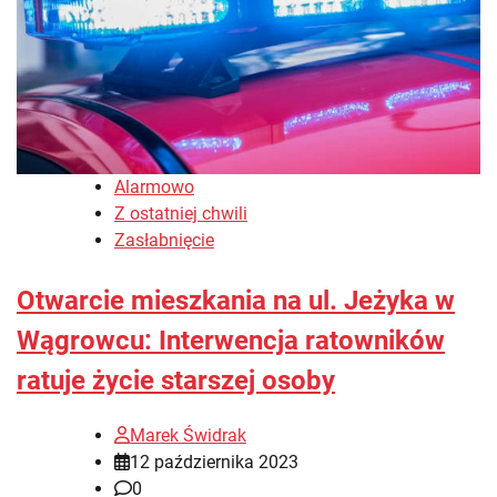
Alarmowo
Z ostatniej chwili
Zasłabnięcie
Otwarcie mieszkania na ul. Jeżyka w
Wągrowcu: Interwencja ratowników
ratuje życie starszej osoby
Marek Świdrak
12 października 2023
0