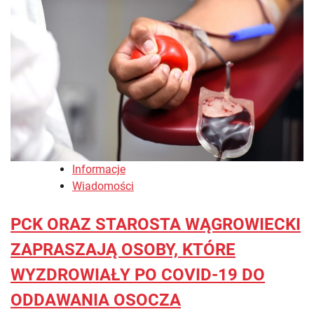
Informacje
Wiadomości
PCK ORAZ STAROSTA WĄGROWIECKI
ZAPRASZAJĄ OSOBY, KTÓRE
WYZDROWIAŁY PO COVID-19 DO
ODDAWANIA OSOCZA