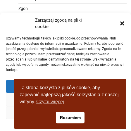
Zgon
Zarządzaj zgodą na pliki
cookie
Używamy technologii, takich jak pliki cookie, do przechowywania i/lub
uzyskiwania dostępu do informacji o urządzeniu. Robimy to, aby poprawić
jakość przeglądania i wyświetlać spersonalizowane reklamy. Zgoda na te
technologie pozwoli nam przetwarzać dane, takie jak zachowanie
przeglądania lub unikalne identyfikatory na tej stronie. Brak wyrażenia
zgody lub wycofanie zgody może niekorzystnie wpłynąć na niektóre cechy i
funkcje.
Zaakceptować
Ta strona korzysta z plików cookie, aby
zapewnić najlepszą jakość korzystania z naszej
Zaprzeczyć
witryny.
Czytaj więcej
Copyright © [2019 - 2025] wagrowiec-
Zobacz preferencje
Rozumiem
wydarzeniazostatniejchwili.pl Theme: Full News By
Adore
Themes
.
Polityka plików cookies
Polityka prywatności