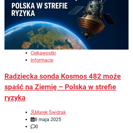
Ciekawostki
Informacje
Radziecka sonda Kosmos 482 może
spaść na Ziemię – Polska w strefie
ryzyka
Marek Świdrak
8 maja 2025
0