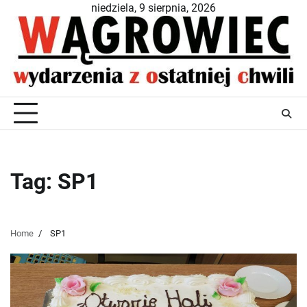
Skip
niedziela, 9 sierpnia, 2026
to
content
Tag:
SP1
Home
SP1