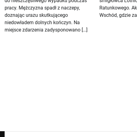
do nieszczęśliwego wypadku podczas
śmigłowca Lotni
pracy. Mężczyzna spadł z naczepy,
Ratunkowego. Akc
doznając urazu skutkującego
Wschód, gdzie za
niedowładem dolnych kończyn. Na
miejsce zdarzenia zadysponowano […]