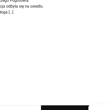
czego Pogotowia
ja odbyła się na osiedlu
łoga […]