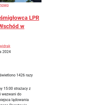
rmowo
 śmigłowca LPR
 Wschód w
widrak
ia 2024
świetlono 1426 razy
ny 15:00 strażacy z
i wezwani do
iejsca lądowania