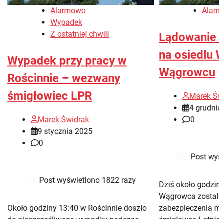
Alarmowo
Ala
Wypadek
Z ostatniej chwili
Lądowanie
na osiedlu
Wypadek przy pracy w
Wągrowcu
Rościnnie – wezwany
śmigłowiec LPR
Marek Ś
4 grudn
Marek Świdrak
0
9 stycznia 2025
0
Post wy
Post wyświetlono 1822 razy
Dziś około godzi
Wągrowca zostal
Około godziny 13:40 w Rościnnie doszło
zabezpieczenia m