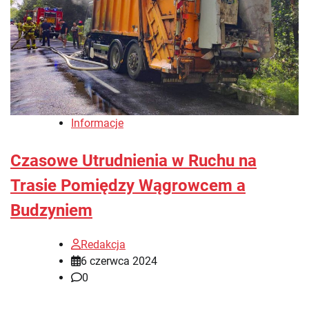
Informacje
Czasowe Utrudnienia w Ruchu na
Trasie Pomiędzy Wągrowcem a
Budzyniem
Redakcja
6 czerwca 2024
0