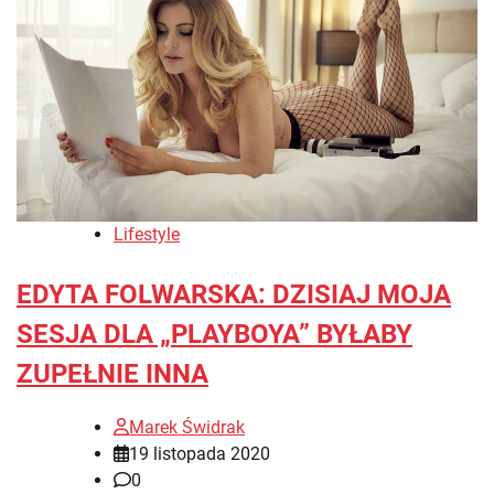
Lifestyle
EDYTA FOLWARSKA: DZISIAJ MOJA
SESJA DLA „PLAYBOYA” BYŁABY
ZUPEŁNIE INNA
Marek Świdrak
19 listopada 2020
0