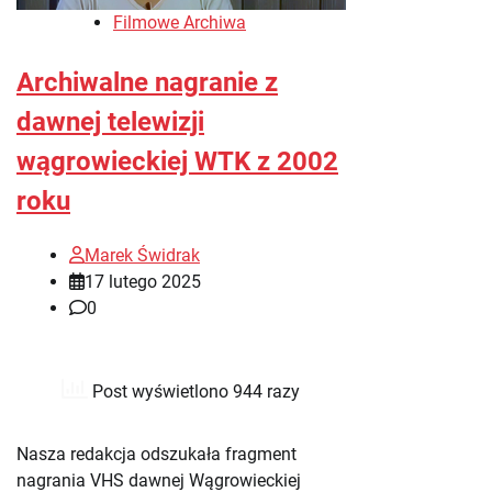
Filmowe Archiwa
Archiwalne nagranie z
dawnej telewizji
wągrowieckiej WTK z 2002
roku
Marek Świdrak
17 lutego 2025
0
Post wyświetlono 944 razy
Nasza redakcja odszukała fragment
nagrania VHS dawnej Wągrowieckiej