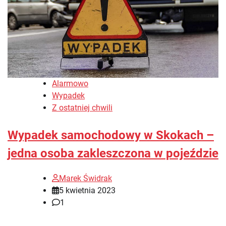
Alarmowo
Wypadek
Z ostatniej chwili
Wypadek samochodowy w Skokach –
jedna osoba zakleszczona w pojeździe
Marek Świdrak
5 kwietnia 2023
1