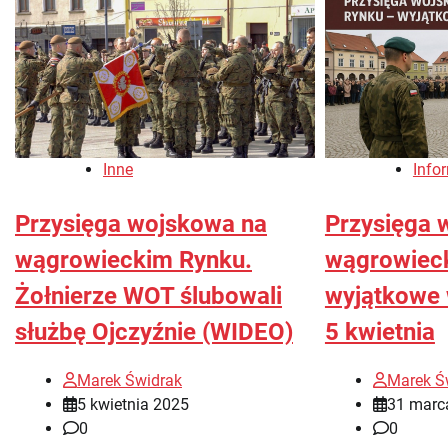
Inne
Info
Przysięga wojskowa na
Przysięga 
wągrowieckim Rynku.
wągrowiec
Żołnierze WOT ślubowali
wyjątkowe 
służbę Ojczyźnie (WIDEO)
5 kwietnia
Marek Świdrak
Marek Ś
5 kwietnia 2025
31 marc
0
0