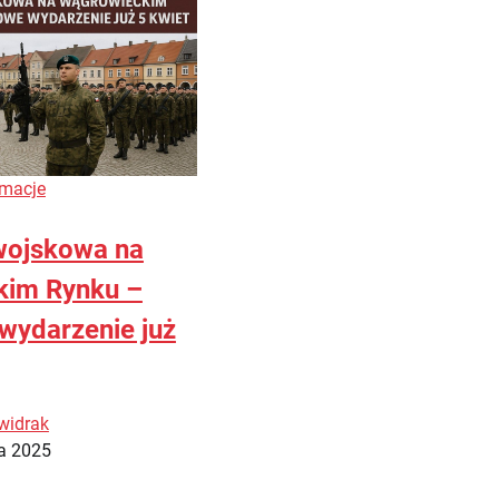
rmacje
wojskowa na
kim Rynku –
wydarzenie już
widrak
a 2025