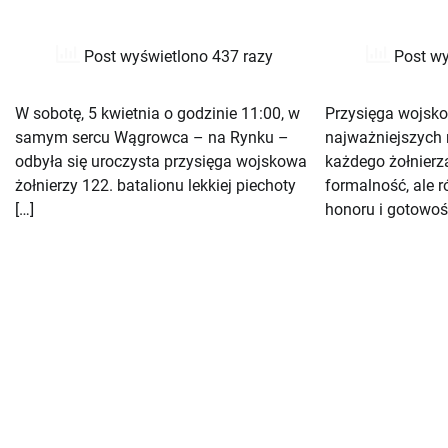
Post wyświetlono 437 razy
Post wy
W sobotę, 5 kwietnia o godzinie 11:00, w
Przysięga wojsko
samym sercu Wągrowca – na Rynku –
najważniejszych
odbyła się uroczysta przysięga wojskowa
każdego żołnierza
żołnierzy 122. batalionu lekkiej piechoty
formalność, ale 
[…]
honoru i gotowośc