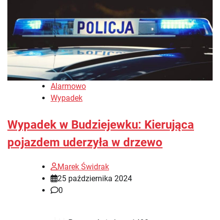
Alarmowo
Wypadek
Wypadek w Budziejewku: Kierująca
pojazdem uderzyła w drzewo
Marek Świdrak
25 października 2024
0