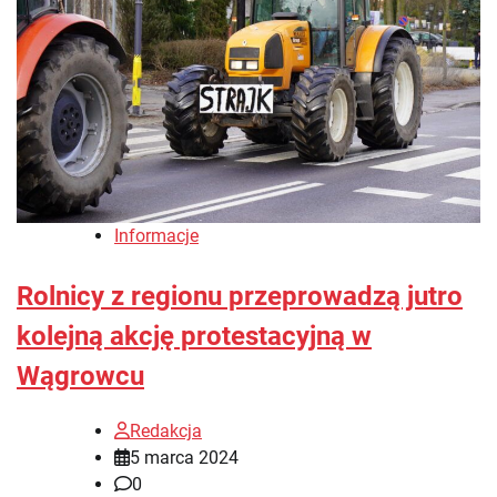
Informacje
Rolnicy z regionu przeprowadzą jutro
kolejną akcję protestacyjną w
Wągrowcu
Redakcja
5 marca 2024
0