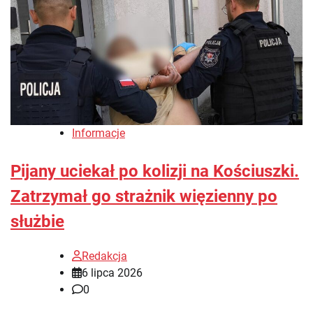
Informacje
Pijany uciekał po kolizji na Kościuszki.
Zatrzymał go strażnik więzienny po
służbie
Redakcja
6 lipca 2026
0