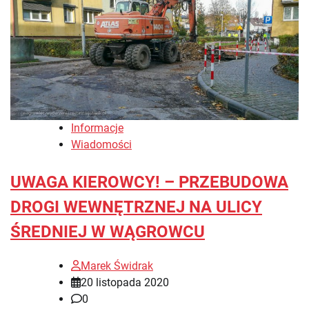
Informacje
Wiadomości
UWAGA KIEROWCY! – PRZEBUDOWA
DROGI WEWNĘTRZNEJ NA ULICY
ŚREDNIEJ W WĄGROWCU
Marek Świdrak
20 listopada 2020
0