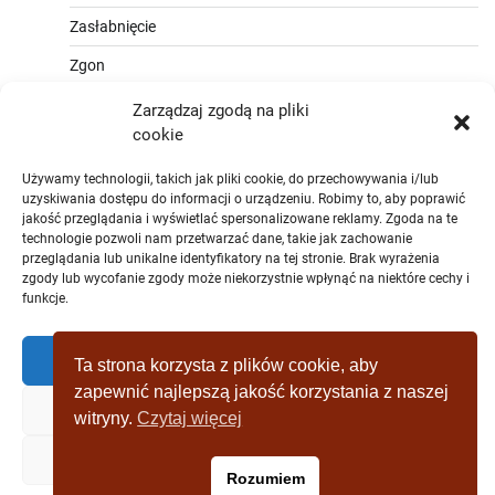
Zasłabnięcie
Zgon
Zarządzaj zgodą na pliki
cookie
Używamy technologii, takich jak pliki cookie, do przechowywania i/lub
uzyskiwania dostępu do informacji o urządzeniu. Robimy to, aby poprawić
jakość przeglądania i wyświetlać spersonalizowane reklamy. Zgoda na te
technologie pozwoli nam przetwarzać dane, takie jak zachowanie
przeglądania lub unikalne identyfikatory na tej stronie. Brak wyrażenia
zgody lub wycofanie zgody może niekorzystnie wpłynąć na niektóre cechy i
funkcje.
Zaakceptować
Ta strona korzysta z plików cookie, aby
zapewnić najlepszą jakość korzystania z naszej
Zaprzeczyć
witryny.
Czytaj więcej
Copyright © [2019 - 2025] wagrowiec-
Zobacz preferencje
Rozumiem
wydarzeniazostatniejchwili.pl Theme: Full News By
Adore