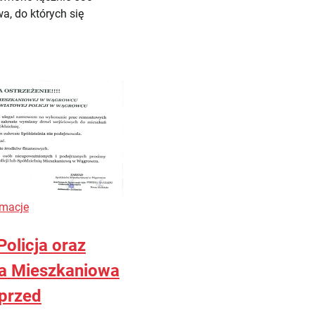
a, do których się
rmacje
olicja oraz
ia Mieszkaniowa
 przed