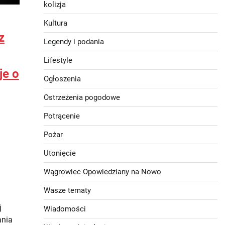
kolizja
Kultura
z
Legendy i podania
Lifestyle
je o
Ogłoszenia
Ostrzeżenia pogodowe
Potrącenie
Pożar
Utonięcie
Wągrowiec Opowiedziany na Nowo
Wasze tematy
j
Wiadomości
ania