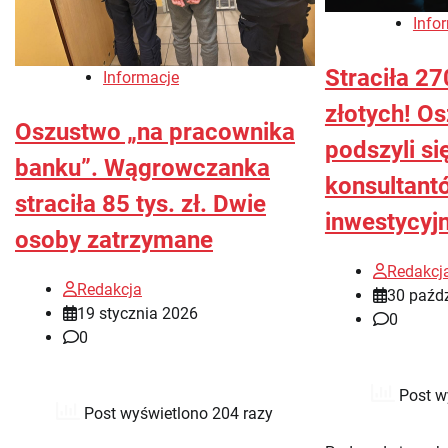
Info
Straciła 27
Informacje
złotych! O
Oszustwo „na pracownika
podszyli si
banku”. Wągrowczanka
konsultant
straciła 85 tys. zł. Dwie
inwestycyj
osoby zatrzymane
Redakcj
Redakcja
30 paźdz
19 stycznia 2026
0
0
Post w
Post wyświetlono 204 razy