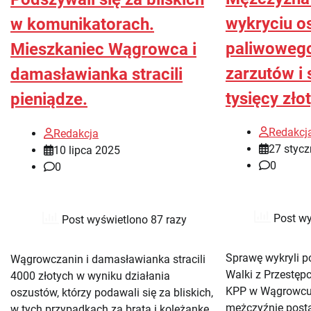
wykryciu o
w komunikatorach.
paliwoweg
Mieszkaniec Wągrowca i
zarzutów i 
damasławianka stracili
tysięcy zło
pieniądze.
Redakcj
Redakcja
27 stycz
10 lipca 2025
0
0
Post wy
Post wyświetlono 87 razy
Sprawę wykryli po
Wągrowczanin i damasławianka stracili
Walki z Przestęp
4000 złotych w wyniku działania
KPP w Wągrowcu
oszustów, którzy podawali się za bliskich,
mężczyźnie post
w tych przypadkach za brata i koleżankę.