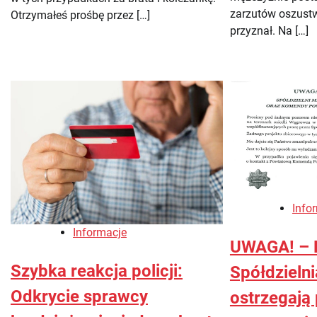
zarzutów oszustw
Otrzymałeś prośbę przez […]
przyznał. Na […]
Info
Informacje
UWAGA! – P
Szybka reakcja policji:
Spółdzieln
Odkrycie sprawcy
ostrzegają