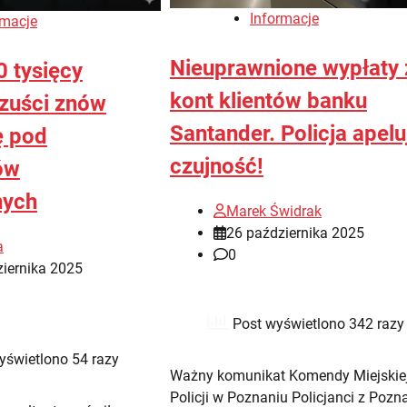
Informacje
rmacje
Nieuprawnione wypłaty 
0 tysięcy
kont klientów banku
szuści znów
Santander. Policja apelu
ę pod
czujność!
ów
nych
Marek Świdrak
26 października 2025
a
0
iernika 2025
Post wyświetlono 342 razy
yświetlono 54 razy
Ważny komunikat Komendy Miejskie
Policji w Poznaniu Policjanci z Pozn