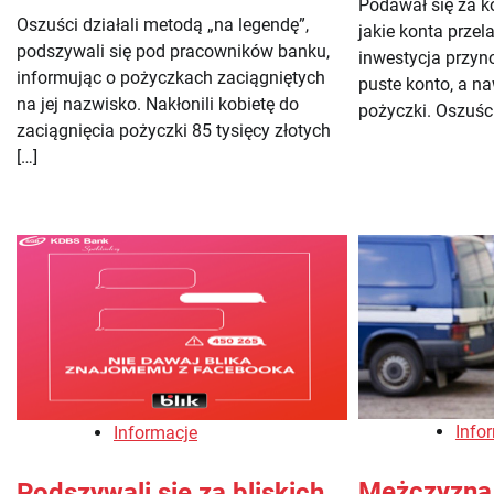
Podawał się za k
Oszuści działali metodą „na legendę”,
jakie konta przel
podszywali się pod pracowników banku,
inwestycja przyn
informując o pożyczkach zaciągniętych
puste konto, a na
na jej nazwisko. Nakłonili kobietę do
pożyczki. Oszuści
zaciągnięcia pożyczki 85 tysięcy złotych
[…]
Info
Informacje
Mężczyzna
Podszywali się za bliskich