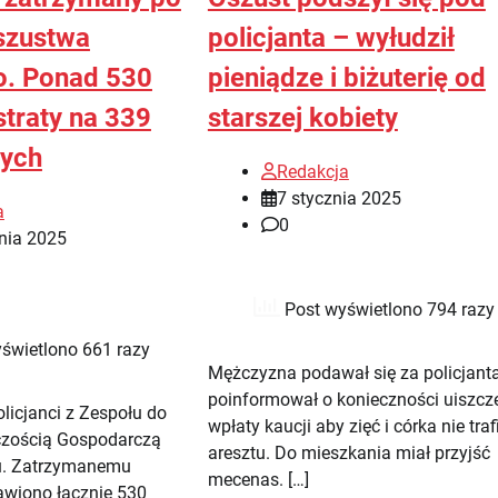
szustwa
policjanta – wyłudził
o. Ponad 530
pieniądze i biżuterię od
straty na 339
starszej kobiety
tych
Redakcja
7 stycznia 2025
a
0
nia 2025
Post wyświetlono 794 razy
świetlono 661 razy
Mężczyzna podawał się za policjanta
poinformował o konieczności uiszcz
licjanci z Zespołu do
wpłaty kaucji aby zięć i córka nie trafi
czością Gospodarczą
aresztu. Do mieszkania miał przyjść
. Zatrzymanemu
mecenas. […]
awiono łącznie 530