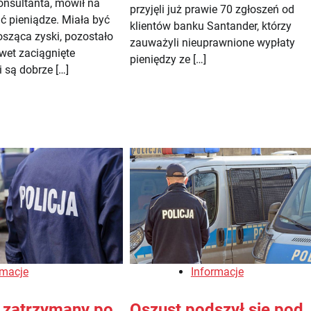
onsultanta, mówił na
przyjęli już prawie 70 zgłoszeń od
ać pieniądze. Miała być
klientów banku Santander, którzy
osząca zyski, pozostało
zauważyli nieuprawnione wypłaty
wet zaciągnięte
pieniędzy ze […]
 są dobrze […]
rmacje
Informacje
 zatrzymany po
Oszust podszył się pod