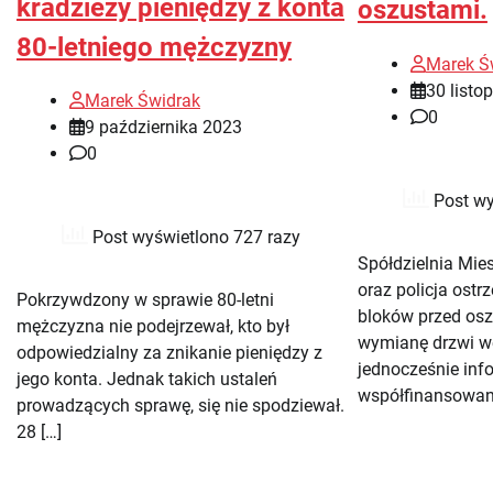
kradzieży pieniędzy z konta
oszustami.
80-letniego mężczyzny
Marek Ś
30 listo
Marek Świdrak
0
9 października 2023
0
Post wy
Post wyświetlono 727 razy
Spółdzielnia Mi
oraz policja ost
Pokrzywdzony w sprawie 80-letni
bloków przed osz
mężczyzna nie podejrzewał, kto był
wymianę drzwi w
odpowiedzialny za znikanie pieniędzy z
jednocześnie inf
jego konta. Jednak takich ustaleń
współfinansowana
prowadzących sprawę, się nie spodziewał.
28 […]