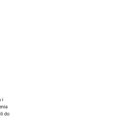
 i
enia
li do