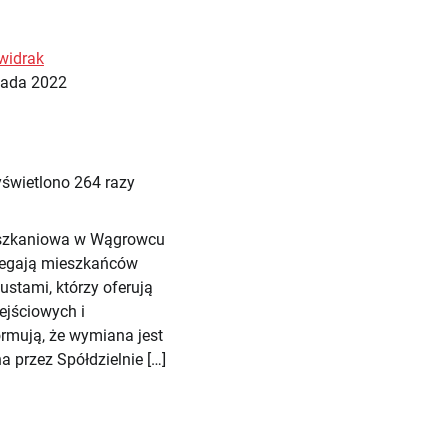
widrak
pada 2022
świetlono 264 razy
eszkaniowa w Wągrowcu
rzegają mieszkańców
ustami, którzy oferują
ejściowych i
ormują, że wymiana jest
 przez Spółdzielnie […]